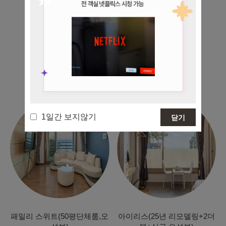
Rooms Preview
양양 해뜨는창문 애견동반 오션뷰 펜션, 객실 미리보기
1일간 보지않기
닫기
패밀리 스위트(50평단체룸,오
아이리스(25년 리모델링+2더