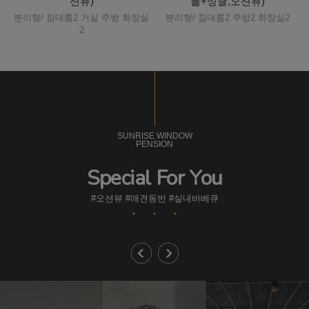
션뷰)
블+싱글,오션뷰)
실
분리형/ 침대룸2 거실 주방 화장실
분리형/ 침대룸2 주방2 화장실2
2
SUNRISE WINDOW
PENSION
Special For You
#오션뷰 #애견동반 #실내바베큐