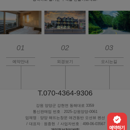
예약안내
외경보기
오시는길
Reservation
Landscape
Traffic
T.070-4364-9306
강원 양양군 강현면 동해대로 3359
통신판매업 번호 : 2025-강원양양-0061
업체명 : 양양 해뜨는창문 애견동반 오션뷰 펜션
대표자 : 원종현
사업자번호 : 499-06-03567
개인정보처리방침